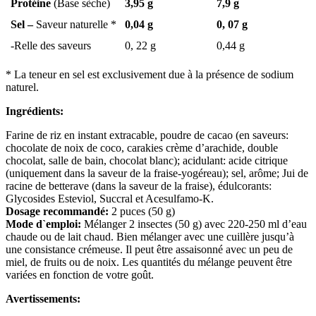
Protéine
(Base sèche)
3,95 g
7,9 g
Sel –
Saveur naturelle *
0,04 g
0, 07 g
-Relle des saveurs
0, 22 g
0,44 g
* La teneur en sel est exclusivement due à la présence de sodium
naturel.
Ingrédients:
Farine de riz en instant extracable, poudre de cacao (en saveurs:
chocolate de noix de coco, carakies crème d’arachide, double
chocolat, salle de bain, chocolat blanc); acidulant: acide citrique
(uniquement dans la saveur de la fraise-yogéreau); sel, arôme; Jui de
racine de betterave (dans la saveur de la fraise), édulcorants:
Glycosides Esteviol, Succral et Acesulfamo-K.
Dosage recommandé:
2 puces (50 g)
Mode d`emploi:
Mélanger 2 insectes (50 g) avec 220-250 ml d’eau
chaude ou de lait chaud. Bien mélanger avec une cuillère jusqu’à
une consistance crémeuse. Il peut être assaisonné avec un peu de
miel, de fruits ou de noix. Les quantités du mélange peuvent être
variées en fonction de votre goût.
Avertissements: