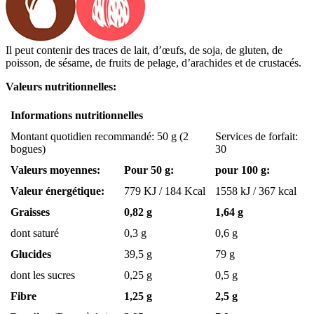
Il peut contenir des traces de lait, d’œufs, de soja, de gluten, de
poisson, de sésame, de fruits de pelage, d’arachides et de crustacés.
Valeurs nutritionnelles:
Informations nutritionnelles
Montant quotidien recommandé: 50 g (2
Services de forfait:
bogues)
30
Valeurs moyennes:
Pour 50 g:
pour 100 g:
Valeur énergétique:
779 KJ / 184 Kcal
1558 kJ / 367 kcal
Graisses
0,82 g
1,64 g
dont saturé
0,3 g
0,6 g
Glucides
39,5 g
79 g
dont les sucres
0,25 g
0,5 g
Fibre
1,25 g
2,5 g