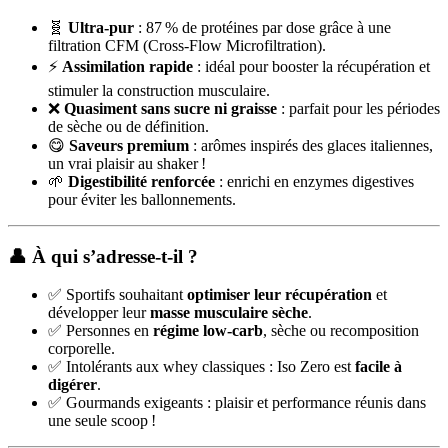
🧬
Ultra-pur
: 87 % de protéines par dose grâce à une
filtration CFM (Cross-Flow Microfiltration).
⚡
Assimilation rapide
: idéal pour booster la récupération et
stimuler la construction musculaire.
❌
Quasiment sans sucre ni graisse
: parfait pour les périodes
de sèche ou de définition.
😋
Saveurs premium
: arômes inspirés des glaces italiennes,
un vrai plaisir au shaker !
🌱
Digestibilité renforcée
: enrichi en enzymes digestives
pour éviter les ballonnements.
👤
À qui s’adresse-t-il ?
✅ Sportifs souhaitant
optimiser leur récupération
et
développer leur
masse musculaire sèche
.
✅ Personnes en
régime low-carb
, sèche ou recomposition
corporelle.
✅ Intolérants aux whey classiques : Iso Zero est
facile à
digérer
.
✅ Gourmands exigeants : plaisir et performance réunis dans
une seule scoop !