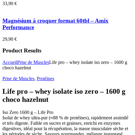
33,90
€
Magnésium à croquer format 60tbl – Amix
Performance
29,90
€
Product Results
Accueil
Prise de Muscles
Life pro – whey isolate iso zero – 1600 g
choco hazelnut
Prise de Muscles
,
Protéines
Life pro – whey isolate iso zero – 1600 g
choco hazelnut
Iso Zero 1600 g – Life Pro
Isolat de whey ultra-pur (≈88 % de protéines), rapidement assimilé
et très digeste. Faible en sucres et graisses, enrichi en enzymes
digestives, idéal pour la récupération, la masse musculaire sèche et
les périodes de sèche. Saveurs gourmandes, mélange instantané.