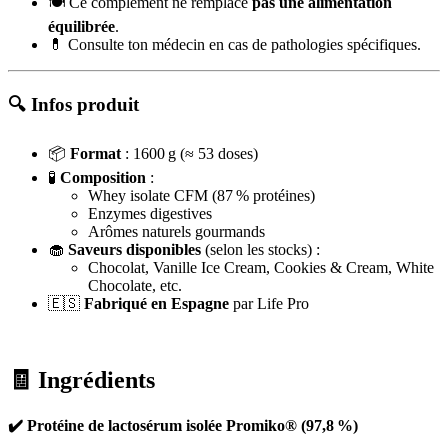
🍽️ Ce complément ne remplace
pas une alimentation
équilibrée
.
💊 Consulte ton médecin en cas de pathologies spécifiques.
🔍
Infos produit
📦
Format
: 1600 g (≈ 53 doses)
🧪
Composition
:
Whey isolate CFM (87 % protéines)
Enzymes digestives
Arômes naturels gourmands
🧁
Saveurs disponibles
(selon les stocks) :
Chocolat, Vanille Ice Cream, Cookies & Cream, White
Chocolate, etc.
🇪🇸
Fabriqué en Espagne
par Life Pro
🧾
Ingrédients
✔️ Protéine de lactosérum isolée Promiko® (97,8 %)