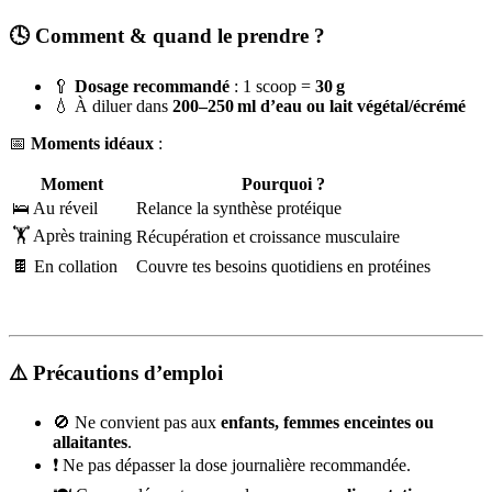
🕓
Comment & quand le prendre ?
🥄
Dosage recommandé
: 1 scoop =
30 g
💧 À diluer dans
200–250 ml d’eau ou lait végétal/écrémé
📅
Moments idéaux
:
Moment
Pourquoi ?
🛌 Au réveil
Relance la synthèse protéique
🏋️ Après training
Récupération et croissance musculaire
🍫 En collation
Couvre tes besoins quotidiens en protéines
⚠️
Précautions d’emploi
🚫 Ne convient pas aux
enfants, femmes enceintes ou
allaitantes
.
❗ Ne pas dépasser la dose journalière recommandée.