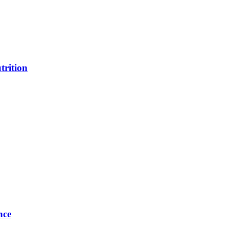
trition
nce