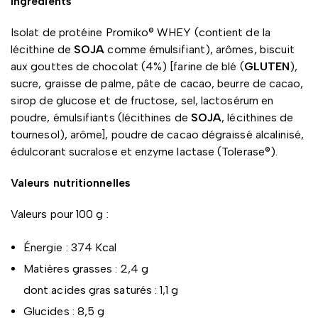
Ingrédients
Isolat de protéine Promiko® WHEY (contient de la
lécithine de
SOJA
comme émulsifiant), arômes, biscuit
aux gouttes de chocolat (4%) [farine de blé (
GLUTEN
),
sucre, graisse de palme, pâte de cacao, beurre de cacao,
sirop de glucose et de fructose, sel, lactosérum en
poudre, émulsifiants (lécithines de
SOJA
, lécithines de
tournesol), arôme], poudre de cacao dégraissé alcalinisé,
édulcorant sucralose et enzyme lactase (Tolerase®).
Valeurs nutritionnelles
Valeurs pour 100 g :
Énergie : 374 Kcal
Matières grasses : 2,4 g
dont acides gras saturés : 1,1 g
Glucides : 8,5 g