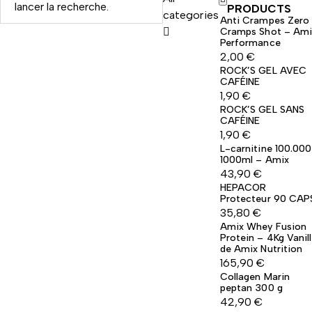
PRODUCTS
categories
Anti Crampes Zero
Cramps Shot – Ami
Performance
2,00
€
ROCK’S GEL AVEC
CAFÉINE
1,90
€
ROCK’S GEL SANS
CAFÉINE
1,90
€
L-carnitine 100.000
1000ml – Amix
43,90
€
HEPACOR
Protecteur 90 CAP
35,80
€
Amix Whey Fusion
Protein – 4Kg Vanil
de Amix Nutrition
165,90
€
Collagen Marin
peptan 300 g
42,90
€