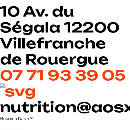
10 Av. du
Ségala 12200
Villefranche
de Rouergue
07 71 93 39 05
nutrition@aosx
Besoin d’aide ?