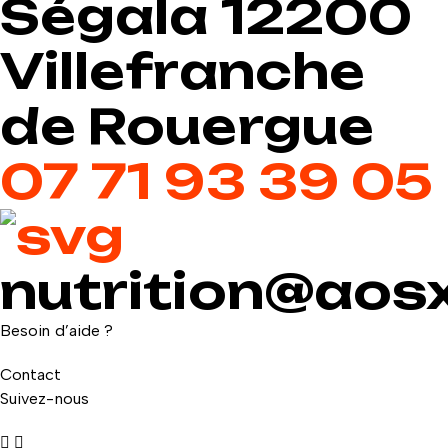
Ségala 12200
Villefranche
de Rouergue
07 71 93 39 05
nutrition@aosx
Besoin d’aide ?
Contact
Suivez-nous