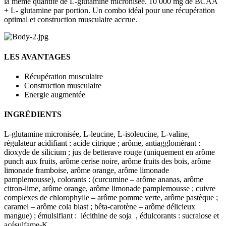
la même quantité de L-glutamine micronisée. 10 000 mg de BCAA
+ L- glutamine par portion. Un combo idéal pour une récupération
optimal et construction musculaire accrue.
LES AVANTAGES
Récupération musculaire
Construction musculaire
Energie augmentée
INGRÉDIENTS
L-glutamine micronisée, L-leucine, L-isoleucine, L-valine,
régulateur acidifiant : acide citrique ; arôme, antiagglomérant :
dioxyde de silicium ; jus de betterave rouge (uniquement en arôme
punch aux fruits, arôme cerise noire, arôme fruits des bois, arôme
limonade framboise, arôme orange, arôme limonade
pamplemousse), colorants : (curcumine – arôme ananas, arôme
citron-lime, arôme orange, arôme limonade pamplemousse ; cuivre
complexes de chlorophylle – arôme pomme verte, arôme pastèque ;
caramel – arôme cola blast ; bêta-carotène – arôme délicieux
mangue) ; émulsifiant : lécithine de soja , édulcorants : sucralose et
acésulfame-K.